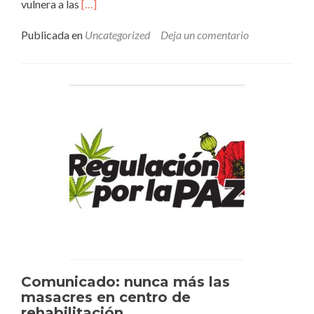
Leer
vulnera a las
[…]
másComunicado:
rechazo
Publicada en
Uncategorized
Deja un comentario
a
la
#LeyBañuelos
Comunicado: nunca más las
masacres en centro de
rehabilitación.