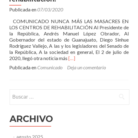
Publicada en
07/03/2020
COMUNICADO NUNCA MÁS LAS MASACRES EN
LOS CENTROS DE REHABILITACIÓN Al Presidente de
la República, Andrés Manuel López Obrador, Al
Gobernador del estado de Guanajuato, Diego Sinhue
Rodríguez Vallejo, A las y los legisladores del Senado de
la República, A la sociedad en general, El 2 de julio de
Leer
2020, llegó otra noticia más
[…]
másComunicado:
Publicada en
Comunicado
Deja un comentario
nunca
más
las
masacres
Buscar:
en
centro
de
rehabilitación.
ARCHIVO
agosto 2025