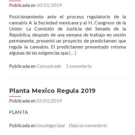
dictamen
Publicada en
10/21/2019
para
la
Posicionamiento ante el proceso regulatorio de la
regulación
cannabis A la Sociedad mexicana y al H. Congreso de la
del
Unión: La Comisión de Justicia del Senado de la
cannabis
República, después de una semana de trabajo en sesión
permanente, presentó un proyecto de predictamen que
regula la cannabis. El predictamen presentado retoma
Leer
algunas de las exigencias que
[…]
másPosicionamiento
ante
Publicada en
Comunicado
1 comentario
el
proceso
regulatorio
de
Planta Mexico Regula 2019
la
Publicada en
05/01/2019
cannabis
PLANTA
Publicada en
Uncategorized
Deja un comentario