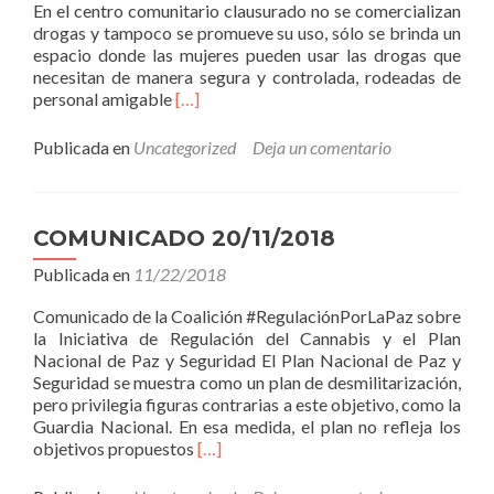
En el centro comunitario clausurado no se comercializan
drogas y tampoco se promueve su uso, sólo se brinda un
espacio donde las mujeres pueden usar las drogas que
necesitan de manera segura y controlada, rodeadas de
Leer
personal amigable
[…]
másCOMUNICADO
27/11/2018
Publicada en
Uncategorized
Deja un comentario
COMUNICADO 20/11/2018
Publicada en
11/22/2018
Comunicado de la Coalición #RegulaciónPorLaPaz sobre
la Iniciativa de Regulación del Cannabis y el Plan
Nacional de Paz y Seguridad El Plan Nacional de Paz y
Seguridad se muestra como un plan de desmilitarización,
pero privilegia figuras contrarias a este objetivo, como la
Guardia Nacional. En esa medida, el plan no refleja los
Leer
objetivos propuestos
[…]
másCOMUNICADO
20/11/2018