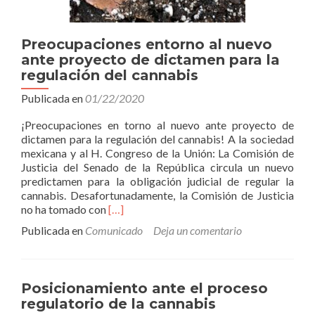
Preocupaciones entorno al nuevo
ante proyecto de dictamen para la
regulación del cannabis
Publicada en
01/22/2020
¡Preocupaciones en torno al nuevo ante proyecto de
dictamen para la regulación del cannabis! A la sociedad
mexicana y al H. Congreso de la Unión: La Comisión de
Justicia del Senado de la República circula un nuevo
predictamen para la obligación judicial de regular la
cannabis. Desafortunadamente, la Comisión de Justicia
Leer
no ha tomado con
[…]
másPreocupaciones
Publicada en
Comunicado
Deja un comentario
entorno
al
nuevo
ante
Posicionamiento ante el proceso
proyecto
regulatorio de la cannabis
de