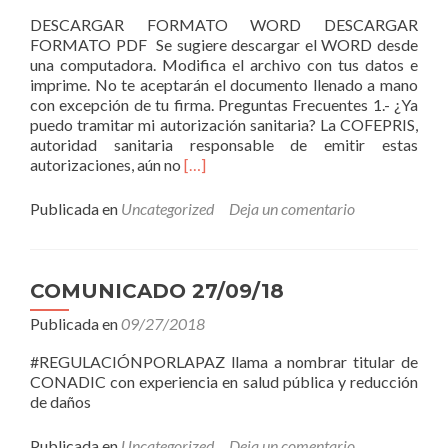
DESCARGAR FORMATO WORD DESCARGAR
FORMATO PDF Se sugiere descargar el WORD desde
una computadora. Modifica el archivo con tus datos e
imprime. No te aceptarán el documento llenado a mano
con excepción de tu firma. Preguntas Frecuentes 1.- ¿Ya
puedo tramitar mi autorización sanitaria? La COFEPRIS,
autoridad sanitaria responsable de emitir estas
Leer
autorizaciones, aún no
[…]
másPermiso
de
Publicada en
Uncategorized
Deja un comentario
Cultivo
COMUNICADO 27/09/18
Publicada en
09/27/2018
#REGULACIÓNPORLAPAZ llama a nombrar titular de
CONADIC con experiencia en salud pública y reducción
de daños
Publicada en
Uncategorized
Deja un comentario